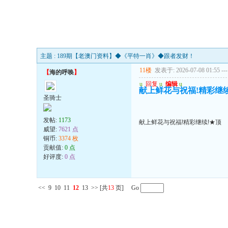
主题 : 189期【老澳门资料】◆《平特一肖》◆跟者发财！
11楼
发表于: 2026-07-08 01:55
---
【
海的呼唤
】
u
回复
u
编辑
u
献上鲜花与祝福!精彩继续
圣骑士
发帖:
1173
献上鲜花与祝福!精彩继续!★顶
威望:
7621 点
铜币:
3374 枚
贡献值:
0 点
好评度:
0 点
<<
9
10
11
12
13
>>
[共
13
页] Go