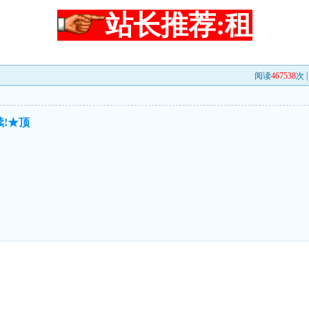
站长推荐:租
阅读
467538
次 
!★顶