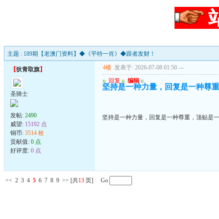
主题 : 189期【老澳门资料】◆《平特一肖》◆跟者发财！
4楼
发表于: 2026-07-08 01:50
---
【
狄青取旗
】
u
回复
u
编辑
u
坚持是一种力量，回复是一种尊
圣骑士
发帖:
2490
坚持是一种力量，回复是一种尊重，顶贴是
威望:
15192 点
铜币:
3514 枚
贡献值:
0 点
好评度:
0 点
<<
2
3
4
5
6
7
8
9
>>
[共
13
页] Go