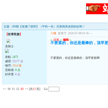
主题 : 189期【老澳门资料】（平特一肖）庄家闻风丧胆的好料！
12楼
发表于: 2026-07-08 01:56
---
【
狄青取旗
】
u
回复
u
编辑
u
不要紧的，你还是最棒的，顶早
圣骑士
发帖:
2475
不要紧的，你还是最棒的，顶早更新啊
威望:
15177 点
铜币:
3514 枚
贡献值:
0 点
好评度:
0 点
<<
10
11
12
13
>>
[共
13
页] Go