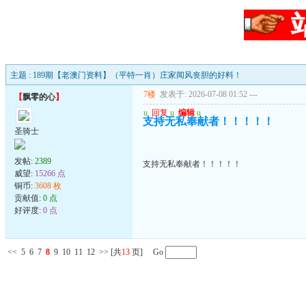
主题 : 189期【老澳门资料】（平特一肖）庄家闻风丧胆的好料！
7楼
发表于: 2026-07-08 01:52
---
【
飘零的心
】
u
回复
u
编辑
u
支持无私奉献者！！！！！
圣骑士
发帖:
2389
支持无私奉献者！！！！！
威望:
15266 点
铜币:
3608 枚
贡献值:
0 点
好评度:
0 点
<<
5
6
7
8
9
10
11
12
>>
[共
13
页] Go