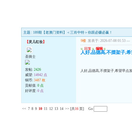
主题 : 189期【老澳门资料】＜三肖中特＞你跟必赚必赢！
9楼
发表于: 2026-07-08 01:53
---
【
灵儿红妆
】
u
回复
u
编辑
u
人好,品德高,不摆架子,希
圣骑士
发帖:
2426
人好,品德高,不摆架子,希望早点发
威望:
14942 点
铜币:
3487 枚
贡献值:
0 点
好评度:
0 点
<<
7
8
9
10
11
12
13
14
>>
[共
16
页] Go