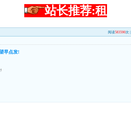
站长推荐:租
阅读
583590
次 
望早点发!
!