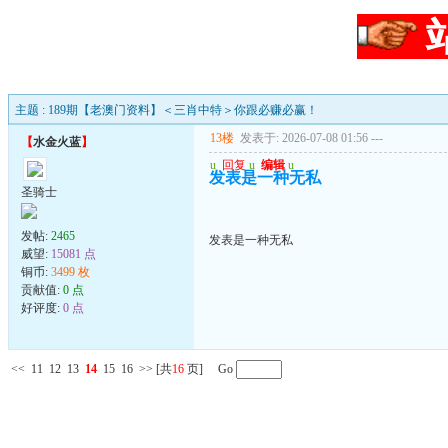
主题 : 189期【老澳门资料】＜三肖中特＞你跟必赚必赢！
13楼
发表于: 2026-07-08 01:56
---
【
水金火蓝
】
u
回复
u
编辑
u
发表是一种无私
圣骑士
发帖:
2465
发表是一种无私
威望:
15081 点
铜币:
3499 枚
贡献值:
0 点
好评度:
0 点
<<
11
12
13
14
15
16
>>
[共
16
页] Go