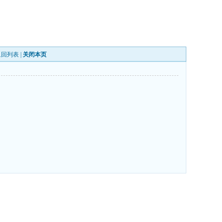
返回列表
|
关闭本页