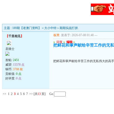
主题 : 189期【老澳门资料】＜大小中特＞期期实战打拼.
板凳
发表于: 2026-07-08 01:48
---
【
千里相见
】
u
回复
u
编辑
u
把鲜花和掌声献给辛苦工作的无
圣骑士
发帖:
2451
把鲜花和掌声献给辛苦工作的无私伟大的高
威望:
15578 点
铜币:
3708 枚
贡献值:
0 点
好评度:
0 点
<<
1
2
3
4
5
6
7
>>
[共
13
页] Go