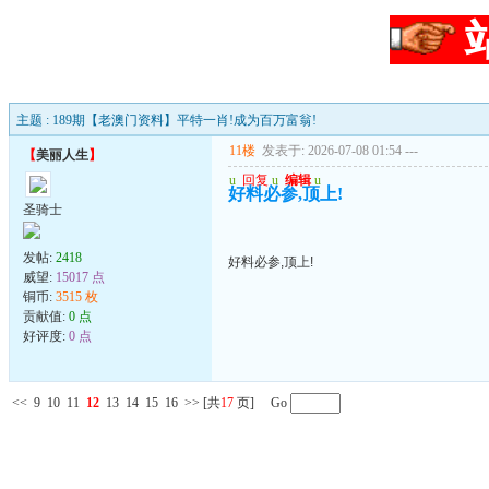
主题 : 189期【老澳门资料】平特一肖!成为百万富翁!
11楼
发表于: 2026-07-08 01:54
---
【
美丽人生
】
u
回复
u
编辑
u
好料必参,顶上!
圣骑士
发帖:
2418
好料必参,顶上!
威望:
15017 点
铜币:
3515 枚
贡献值:
0 点
好评度:
0 点
<<
9
10
11
12
13
14
15
16
>>
[共
17
页] Go