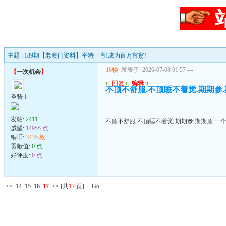
主题 : 189期【老澳门资料】平特一肖!成为百万富翁!
16楼
发表于: 2026-07-08 01:57
---
【
一次机会
】
u
回复
u
编辑
u
不顶不舒服.不顶睡不着觉.期期参.期
圣骑士
发帖:
2411
不顶不舒服.不顶睡不着觉.期期参.期期顶.一个劲
威望:
14955 点
铜币:
3435 枚
贡献值:
0 点
好评度:
0 点
<<
14
15
16
17
>>
[共
17
页] Go