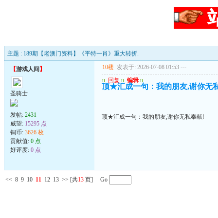
主题 : 189期【老澳门资料】《平特一肖》重大转折.
10楼
发表于: 2026-07-08 01:53
---
【
游戏人间
】
u
回复
u
编辑
u
顶★汇成一句：我的朋友,谢你无私
圣骑士
发帖:
2431
顶★汇成一句：我的朋友,谢你无私奉献!
威望:
15295 点
铜币:
3626 枚
贡献值:
0 点
好评度:
0 点
<<
8
9
10
11
12
13
>>
[共
13
页] Go