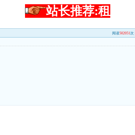
站长推荐:租
阅读
502051
次 