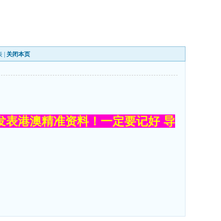
表
|
关闭本页
发表港澳精准资料！一定要记好 导