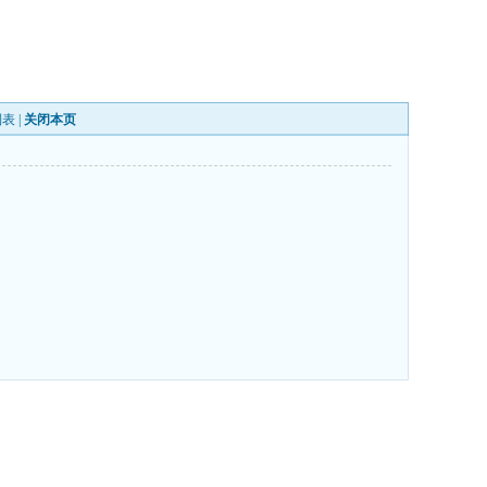
列表
|
关闭本页