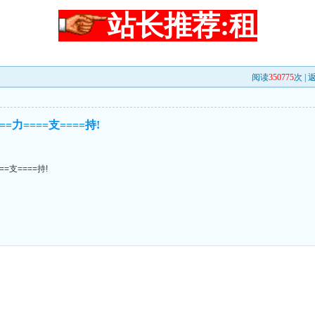
站长推荐:租
阅读
350775
次 |
==力====支====持!
==支====持!