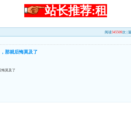
站长推荐:租
阅读
345509
次 |
了，那就后悔莫及了
后悔莫及了