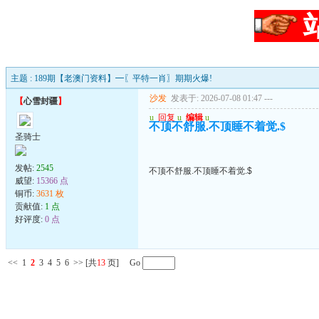
主题 : 189期【老澳门资料】━〖平特一肖〗期期火爆!
沙发
发表于: 2026-07-08 01:47
---
【
心雪封疆
】
u
回复
u
编辑
u
不顶不舒服.不顶睡不着觉.$
圣骑士
发帖:
2545
不顶不舒服.不顶睡不着觉.$
威望:
15366 点
铜币:
3631 枚
贡献值:
1 点
好评度:
0 点
<<
1
2
3
4
5
6
>>
[共
13
页] Go