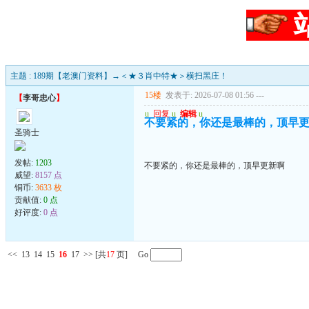
主题 : 189期【老澳门资料】→＜★３肖中特★＞横扫黑庄！
15楼
发表于: 2026-07-08 01:56
---
【
李哥忠心
】
u
回复
u
编辑
u
不要紧的，你还是最棒的，顶早
圣骑士
发帖:
1203
不要紧的，你还是最棒的，顶早更新啊
威望:
8157 点
铜币:
3633 枚
贡献值:
0 点
好评度:
0 点
<<
13
14
15
16
17
>>
[共
17
页] Go