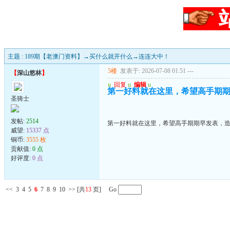
主题 : 189期【老澳门资料】→买什么就开什么→连连大中！
5楼
发表于: 2026-07-08 01:51
---
【
深山悠林
】
u
回复
u
编辑
u
第一好料就在这里，希望高手期
圣骑士
发帖:
2514
第一好料就在这里，希望高手期期早发表，
威望:
15337 点
铜币:
3555 枚
贡献值:
0 点
好评度:
0 点
<<
3
4
5
6
7
8
9
10
>>
[共
13
页] Go