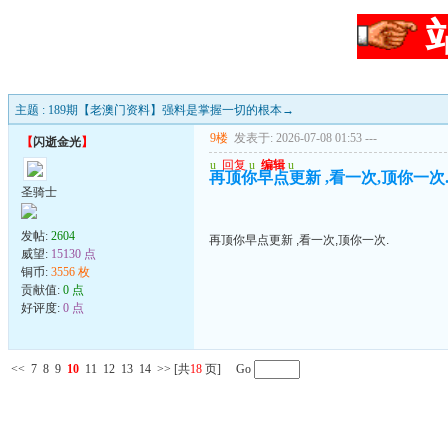
主题 : 189期【老澳门资料】强料是掌握一切的根本→
9楼
发表于: 2026-07-08 01:53
---
【
闪逝金光
】
u
回复
u
编辑
u
再顶你早点更新 ,看一次,顶你一次
圣骑士
发帖:
2604
再顶你早点更新 ,看一次,顶你一次.
威望:
15130 点
铜币:
3556 枚
贡献值:
0 点
好评度:
0 点
<<
7
8
9
10
11
12
13
14
>>
[共
18
页] Go