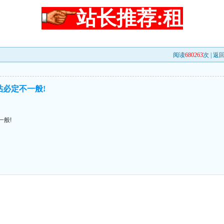
站长推荐:租
阅读
680263
次 |
返
帖必定不一般!
一般!