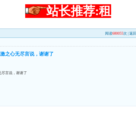
站长推荐:租
阅读
680055
次 |
返
感激之心无尽言说，谢谢了
无尽言说，谢谢了