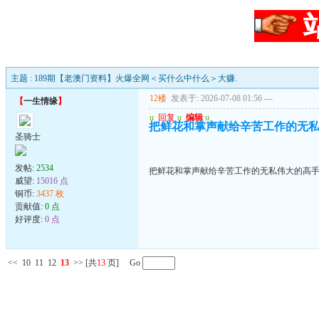
主题 : 189期【老澳门资料】火爆全网＜买什么中什么＞大赚.
12楼
发表于: 2026-07-08 01:56
---
【
一生情缘
】
u
回复
u
编辑
u
把鲜花和掌声献给辛苦工作的无
圣骑士
发帖:
2534
把鲜花和掌声献给辛苦工作的无私伟大的高
威望:
15016 点
铜币:
3437 枚
贡献值:
0 点
好评度:
0 点
<<
10
11
12
13
>>
[共
13
页] Go