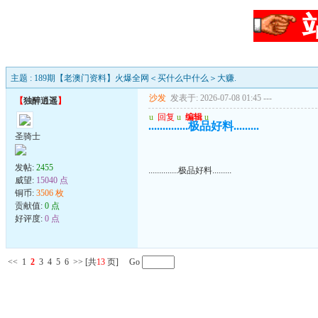
主题 : 189期【老澳门资料】火爆全网＜买什么中什么＞大赚.
沙发
发表于: 2026-07-08 01:45
---
【
独醉逍遥
】
u
回复
u
编辑
u
..............极品好料.........
圣骑士
发帖:
2455
..............极品好料.........
威望:
15040 点
铜币:
3506 枚
贡献值:
0 点
好评度:
0 点
<<
1
2
3
4
5
6
>>
[共
13
页] Go