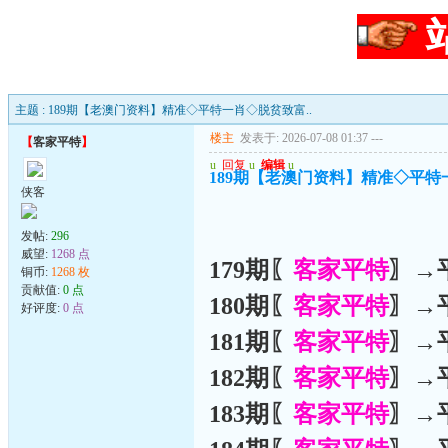
主题 : 189期【老澳门资料】精准◇平特一肖◇脱贫致富..
楼主
发表于: 2026-07-08 01:37
---
【
客家平特
】
u
回复
u
编辑
u
189期【老澳门资料】精准◇平特
侠客
发帖:
296
威望:
1268 点
179期〖
客家平特
〗→
铜币:
1268 枚
贡献值:
0 点
180期〖
客家平特
〗→
好评度:
0 点
181期〖
客家平特
〗→
182期〖
客家平特
〗→
183期〖
客家平特
〗→