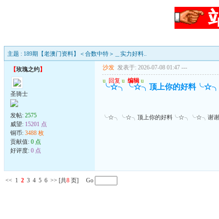
主题 : 189期【老澳门资料】＜合数中特＞＿实力好料..
沙发
发表于: 2026-07-08 01:47
---
【
玫瑰之约
】
u
回复
u
编辑
u
╰☆╮╰☆╮顶上你的好料╰☆
圣骑士
发帖:
2575
╰☆╮╰☆╮顶上你的好料╰☆╮╰☆╮谢
威望:
15201 点
铜币:
3488 枚
贡献值:
0 点
好评度:
0 点
<<
1
2
3
4
5
6
>>
[共
8
页] Go