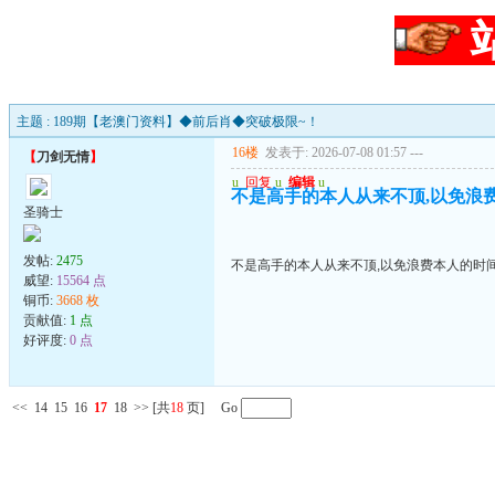
主题 : 189期【老澳门资料】◆前后肖◆突破极限~！
16楼
发表于: 2026-07-08 01:57
---
【
刀剑无情
】
u
回复
u
编辑
u
不是高手的本人从来不顶,以免浪
圣骑士
发帖:
2475
不是高手的本人从来不顶,以免浪费本人的时
威望:
15564 点
铜币:
3668 枚
贡献值:
1 点
好评度:
0 点
<<
14
15
16
17
18
>>
[共
18
页] Go