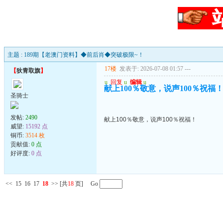
主题 : 189期【老澳门资料】◆前后肖◆突破极限~！
17楼
发表于: 2026-07-08 01:57
---
【
狄青取旗
】
u
回复
u
编辑
u
献上100％敬意，说声100％祝福
圣骑士
发帖:
2490
献上100％敬意，说声100％祝福！
威望:
15192 点
铜币:
3514 枚
贡献值:
0 点
好评度:
0 点
<<
15
16
17
18
>>
[共
18
页] Go