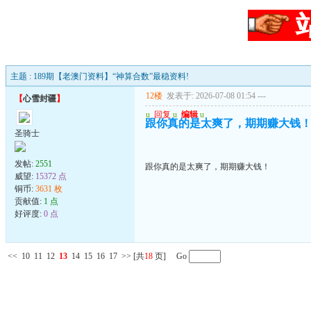
主题 : 189期【老澳门资料】“神算合数”最稳资料!
12楼
发表于: 2026-07-08 01:54
---
【
心雪封疆
】
u
回复
u
编辑
u
跟你真的是太爽了，期期赚大钱
圣骑士
发帖:
2551
跟你真的是太爽了，期期赚大钱！
威望:
15372 点
铜币:
3631 枚
贡献值:
1 点
好评度:
0 点
<<
10
11
12
13
14
15
16
17
>>
[共
18
页] Go