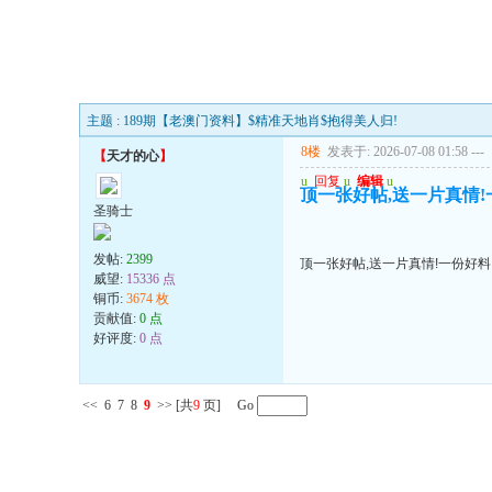
主题 : 189期【老澳门资料】$精准天地肖$抱得美人归!
8楼
发表于: 2026-07-08 01:58
---
【
天才的心
】
u
回复
u
编辑
u
顶一张好帖,送一片真情!
圣骑士
发帖:
2399
顶一张好帖,送一片真情!一份好料
威望:
15336 点
铜币:
3674 枚
贡献值:
0 点
好评度:
0 点
<<
6
7
8
9
>>
[共
9
页] Go