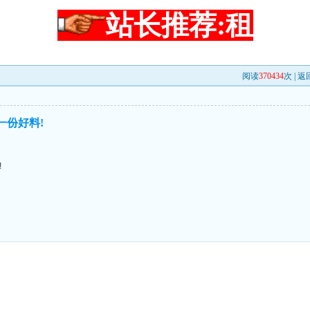
站长推荐:租
阅读
370434
次 |
返
一份好料!
!