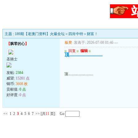
主题 : 189期【老澳门资料】火爆全坛＜四肖中特＞财富！
板凳
发表于: 2026-07-08 01:46
---
【
飘零的心
】
u
回复
u
编辑
u
顶...........................
圣骑士
发帖:
2384
顶...........................
威望:
15261 点
铜币:
3608 枚
贡献值:
0 点
好评度:
0 点
<<
1
2
3
4
5
6
7
>>
[共
11
页] Go