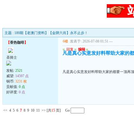
主题 : 189期【老澳门资料】【金牌六肖】永不止步！
6楼
发表于: 2026-07-08 01:51
---
【
香热咖啡
】
u
回复
u
编辑
u
凡是真心实意发好料帮助大家的都
圣骑士
发帖:
2521
凡是真心实意发好料帮助大家的都要一顶再顶
威望:
14597 点
铜币:
3231 枚
贡献值:
0 点
好评度:
0 点
<<
4
5
6
7
8
9
10
11
>>
[共
15
页] Go