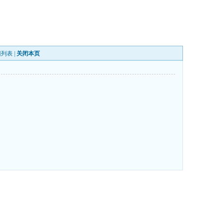
回列表
|
关闭本页