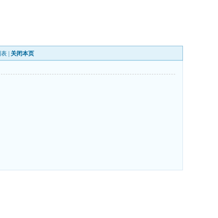
列表
|
关闭本页