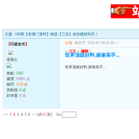
主题 : 189期【老澳门资料】精选【三肖】保你横财到手！
沙发
发表于: 2026-07-08 01:46
---
【
闪逝金光
】
u
回复
u
编辑
u
世界顶级好料,谢谢高手...
圣骑士
世界顶级好料,谢谢高手...
发帖:
2565
威望:
15091 点
铜币:
3556 枚
贡献值:
0 点
好评度:
0 点
<<
1
2
3
4
5
6
>>
[共
15
页] Go