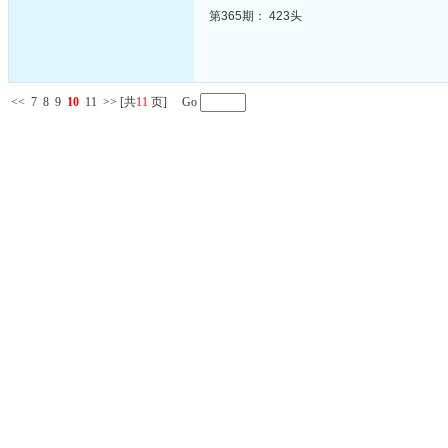
第365期： 423头
<<
7
8
9
10
11
>>
[共
11
页] Go