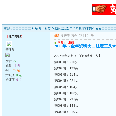
主题 : 〓〓〓〓〓〓★★(澳门精英心水论坛2026年全年版资料专区)★★〓〓〓〓
9楼
发表于: 2024-02-14 21:39
---
【
澳门管理
】
u
回复
u
编辑
u
2025年→全年资料★白姐定三头★（0
管理员
2025全年资料：【白姐精准三头】
发帖:
27
第001期： 210头
威望:
11 点
第002期： 123头
铜币:
72 枚
第003期： 214头
贡献值:
0 点
好评度:
0 点
第004期： 021头
第005期： 104头
第006期： 103头
第007期： 231头
第008期： 143头
第009期： 210头