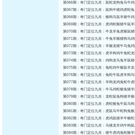
第066期：奇门定位九肖：鼠蛇龙狗兔马牛鸡
第067期：奇门定位九肖：鼠狗牛猪鸡虎蛇兔
第068期：奇门定位九肖：猴狗马鼠羊猪牛鸡
第069期：奇门定位九肖：虎鸡蛇猴猪牛鼠羊
第070期：奇门定位九肖：牛龙羊兔虎猴鼠猪
第071期：奇门定位九肖：牛兔羊猴猪狗马鸡
第072期：奇门定位九肖：羊猴龙猪牛马兔鸡
第073期：奇门定位九肖：虎羊狗鸡牛兔蛇龙
第074期：奇门定位九肖：鸡狗龙马兔羊鼠猪
第075期：奇门定位九肖：兔蛇鸡牛猴鼠羊龙
第076期：奇门定位九肖：兔蛇牛鼠虎羊狗马
第077期：奇门定位九肖：羊狗龙鸡兔蛇牛虎
第078期：奇门定位九肖：牛马鸡蛇猴兔猪羊
第079期：奇门定位九肖：龙蛇鼠兔狗猪羊猴
第080期：奇门定位九肖：虎蛇猴兔牛鼠马狗
第081期：奇门定位九肖：虎鼠马牛蛇狗兔猴
第082期：奇门定位九肖：虎鸡鼠猪羊牛猴蛇
第083期：奇门定位九肖：马猪龙羊鸡牛狗鼠
第084期：奇门定位九肖：猪牛虎鸡兔蛇猴羊