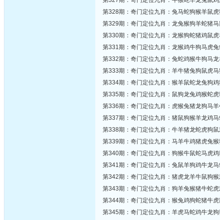
第327期：奇门定位九肖：牛猴蛇羊龙兔鼠鸡
第328期：奇门定位九肖：兔马蛇狗猴羊鼠虎
第329期：奇门定位九肖：龙兔猴狗羊蛇猪马
第330期：奇门定位九肖：龙猴狗蛇猪鸡鼠虎
第331期：奇门定位九肖：龙猴鸡牛狗马虎兔
第332期：奇门定位九肖：兔蛇鸡猴牛狗马龙
第333期：奇门定位九肖：羊牛猪兔狗鼠虎马
第334期：奇门定位九肖：猴羊鼠蛇龙兔狗鸡
第335期：奇门定位九肖：鼠狗龙兔鸡猴蛇虎
第336期：奇门定位九肖：虎猴兔猪龙狗马羊
第337期：奇门定位九肖：猪鼠狗猴羊龙鸡马
第338期：奇门定位九肖：牛羊猪龙蛇虎狗鼠
第339期：奇门定位九肖：马羊牛鸡猪虎兔猴
第340期：奇门定位九肖：狗猴牛鼠蛇马虎鸡
第341期：奇门定位九肖：兔鼠羊狗鸡牛龙马
第342期：奇门定位九肖：猪虎龙羊牛鼠狗猴
第343期：奇门定位九肖：狗羊兔猴猪牛蛇虎
第344期：奇门定位九肖：猴兔鸡狗蛇猪牛虎
第345期：奇门定位九肖：羊虎马蛇鸡牛龙狗