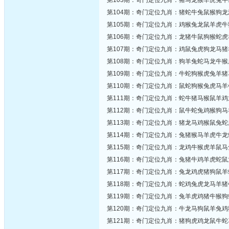
第103期：奇门定位九肖：猪马龙猴羊虎兔牛
第104期：奇门定位九肖：猪蛇牛兔鼠猴狗龙
第105期：奇门定位九肖：鸡猴兔龙鼠羊虎牛
第106期：奇门定位九肖：龙猪牛鼠狗猴蛇虎
第107期：奇门定位九肖：鸡鼠兔虎狗龙马猪
第108期：奇门定位九肖：狗羊兔蛇马龙牛猴
第109期：奇门定位九肖：牛蛇狗猴虎兔羊猪
第110期：奇门定位九肖：鼠蛇狗猴兔虎马羊
第111期：奇门定位九肖：蛇牛猪马猴鼠羊鸡
第112期：奇门定位九肖：鼠牛蛇兔鸡猴狗马
第113期：奇门定位九肖：猪龙马鸡猴鼠兔蛇
第114期：奇门定位九肖：兔猪猴马羊虎牛龙
第115期：奇门定位九肖：龙鸡牛猴虎羊鼠马
第116期：奇门定位九肖：兔猪牛鸡羊虎蛇鼠
第117期：奇门定位九肖：兔龙鸡虎猪狗鼠羊
第118期：奇门定位九肖：蛇鸡兔虎龙马羊猪
第119期：奇门定位九肖：兔羊虎鸡猪牛猴狗
第120期：奇门定位九肖：牛龙马狗鼠羊兔鸡
第121期：奇门定位九肖：猪狗虎鸡龙鼠牛蛇