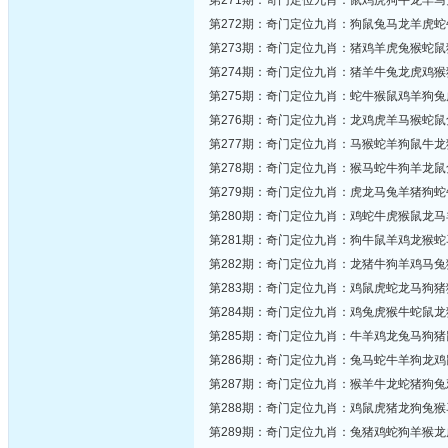
第271期：奇门定位九肖：鼠鸡虎狗牛龙羊马
第272期：奇门定位九肖：狗鼠兔马龙羊虎蛇
第273期：奇门定位九肖：猪鸡羊虎兔猴蛇鼠
第274期：奇门定位九肖：猪羊牛兔龙虎鸡猴
第275期：奇门定位九肖：蛇牛猴鼠鸡羊狗兔
第276期：奇门定位九肖：龙鸡虎羊马猴蛇鼠
第277期：奇门定位九肖：马猴蛇羊狗鼠牛龙
第278期：奇门定位九肖：猴马蛇牛狗羊龙鼠
第279期：奇门定位九肖：虎龙马兔羊猪狗蛇
第280期：奇门定位九肖：鸡蛇牛虎猴鼠龙马
第281期：奇门定位九肖：狗牛鼠羊鸡龙猴蛇
第282期：奇门定位九肖：龙猪牛狗羊鸡马兔
第283期：奇门定位九肖：鸡鼠虎蛇龙马狗猪
第284期：奇门定位九肖：鸡兔虎猴牛蛇鼠龙
第285期：奇门定位九肖：牛羊鸡龙兔马狗猪
第286期：奇门定位九肖：兔马蛇牛羊狗龙鸡
第287期：奇门定位九肖：猴羊牛龙蛇猪狗兔
第288期：奇门定位九肖：鸡鼠虎猪龙狗兔猴
第289期：奇门定位九肖：兔猪鸡蛇狗羊猴龙