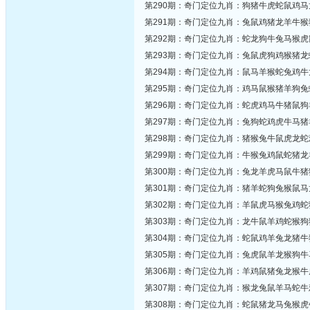
第290期：奇门定位九肖：狗猪牛虎蛇鼠鸡马
第291期：奇门定位九肖：兔鼠鸡猪龙羊牛猴
第292期：奇门定位九肖：蛇龙狗牛兔马猴虎
第293期：奇门定位九肖：兔鼠虎狗鸡猴猪龙
第294期：奇门定位九肖：鼠马羊猴蛇兔鸡牛
第295期：奇门定位九肖：鸡马鼠猴猪羊狗兔
第296期：奇门定位九肖：蛇虎鸡马牛猪鼠狗
第297期：奇门定位九肖：兔狗蛇鸡虎牛马猪
第298期：奇门定位九肖：猪猴兔牛鼠虎龙蛇
第299期：奇门定位九肖：牛猴兔鸡鼠蛇猪龙
第300期：奇门定位九肖：兔龙羊虎马鼠牛猪
第301期：奇门定位九肖：猪羊蛇狗兔猴鼠马
第302期：奇门定位九肖：羊鼠虎马猴兔鸡蛇
第303期：奇门定位九肖：龙牛鼠羊鸡蛇猴狗
第304期：奇门定位九肖：蛇鼠鸡羊兔龙猪牛
第305期：奇门定位九肖：兔虎鼠羊龙猴狗牛
第306期：奇门定位九肖：羊鸡鼠猪兔龙猴牛
第307期：奇门定位九肖：猴龙兔鼠羊马蛇牛
第308期：奇门定位九肖：蛇鼠猪龙马兔猴虎