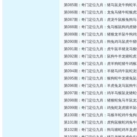
第085期：奇门定位九肖：猪马鼠龙牛狗蛇羊
第086期：奇门定位九肖：龙兔马猪牛蛇猴虎
第087期：奇门定位九肖：虎龙牛鼠猴兔狗马
第088期：奇门定位九肖：兔马猴鼠狗鸡虎猪
第089期：奇门定位九肖：猪猴龙羊鼠牛狗鸡
第090期：奇门定位九肖：狗兔鸡马鼠虎牛猪
第091期：奇门定位九肖：虎牛鼠羊猪龙马猴
第092期：奇门定位九肖：鼠狗牛羊龙猪蛇虎
第093期：奇门定位九肖：虎羊狗蛇猪牛鸡猴
第094期：奇门定位九肖：羊猪马鸡牛鼠蛇龙
第095期：奇门定位九肖：猴狗蛇牛龙猪兔鼠
第096期：奇门定位九肖：羊虎兔龙马鼠狗牛
第097期：奇门定位九肖：鸡羊马猴鼠龙猪蛇
第098期：奇门定位九肖：猪猴蛇兔马羊鼠龙
第099期：奇门定位九肖：鸡兔蛇龙虎猪羊鼠
第100期：奇门定位九肖：马猴羊蛇鸡牛兔狗
第101期：奇门定位九肖：虎狗鼠猴蛇鸡兔牛
第102期：奇门定位九肖：狗马猪蛇鸡羊龙虎